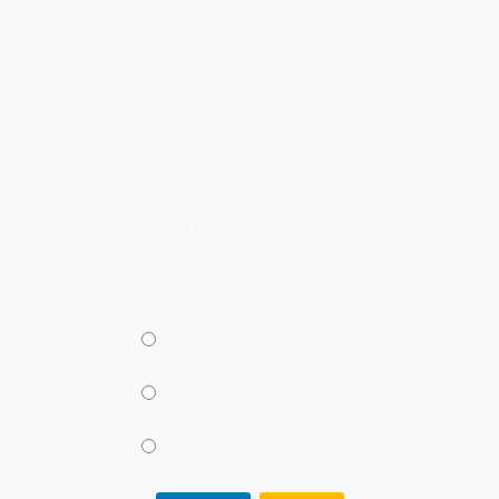
กลุ่มงานพัฒนาระบบบริหาร
Public Sector Development Group
กรมการแพทย์แผนไทยและการแพทย์ทางเลือก
เลขที่ 88/23 หมู่ 4 ถนนติวานนท์ ต.ตลาดขวัญ อ.เมือง จ.นนทบุรี
11000
โทรศัพท์ : (+66) 0-2591-7809
เมล : kpr.dtam.951@gmail.com
ประเมินความพึงพอใจเว็บไซต์
ความพึงพอใจในการใช้งานเว็บไซต์
พอใจมาก
พอใจปานกลาง
พอใจน้อย