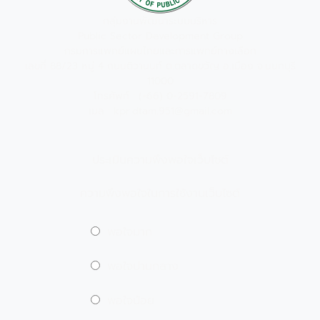
กลุ่มงานพัฒนาระบบบริหาร
Public Sector Development Group
กรมการแพทย์แผนไทยและการแพทย์ทางเลือก
เลขที่ 88/23 หมู่ 4 ถนนติวานนท์ ต.ตลาดขวัญ อ.เมือง จ.นนทบุรี
11000
โทรศัพท์ : (+66) 0-2591-7809
เมล : kpr.dtam.951@gmail.com
ประเมินความพึงพอใจเว็บไซต์
ความพึงพอใจในการใช้งานเว็บไซต์
พอใจมาก
พอใจปานกลาง
พอใจน้อย