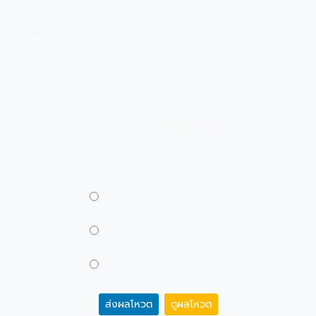
Public Sector Development Group
กรมการแพทย์แผนไทยและการแพทย์ทางเลือก
เลขที่ 88/23 หมู่ 4 ถนนติวานนท์ ต.ตลาดขวัญ อ.เมือง จ.นนทบุรี
11000
โทรศัพท์ : (+66) 0-2591-7809
เมล : kpr.dtam.951@gmail.com
ประเมินความพึงพอใจเว็บไซต์
ความพึงพอใจในการใช้งานเว็บไซต์
พอใจมาก
พอใจปานกลาง
พอใจน้อย
ส่งผลโหวต
ดูผลโหวต