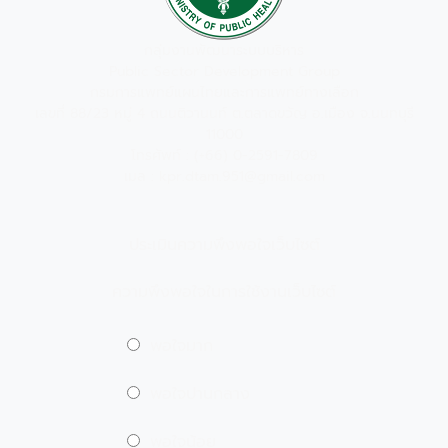
กลุ่มงานพัฒนาระบบบริหาร
Public Sector Development Group
กรมการแพทย์แผนไทยและการแพทย์ทางเลือก
เลขที่ 88/23 หมู่ 4 ถนนติวานนท์ ต.ตลาดขวัญ อ.เมือง จ.นนทบุรี
11000
โทรศัพท์ : (+66) 0-2591-7809
เมล : kpr.dtam.951@gmail.com
ประเมินความพึงพอใจเว็บไซต์
ความพึงพอใจในการใช้งานเว็บไซต์
พอใจมาก
พอใจปานกลาง
พอใจน้อย